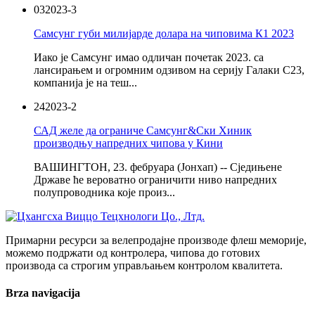
03
2023-3
Самсунг губи милијарде долара на чиповима К1 2023
Иако је Самсунг имао одличан почетак 2023. са
лансирањем и огромним одзивом на серију Галаки С23,
компанија је на теш...
24
2023-2
САД желе да ограниче Самсунг&Ски Хиник
производњу напредних чипова у Кини
ВАШИНГТОН, 23. фебруара (Јонхап) -- Сједињене
Државе ће вероватно ограничити ниво напредних
полупроводника које произ...
Примарни ресурси за велепродајне производе флеш меморије,
можемо подржати од контролера, чипова до готових
производа са строгим управљањем контролом квалитета.
Brza navigacija