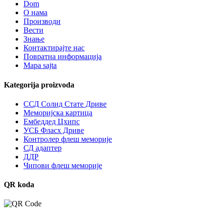
Dom
О нама
Производи
Вести
Знање
Контактирајте нас
Повратна информација
Mapa sajta
Kategorija proizvoda
ССД Солид Стате Дриве
Меморијска картица
Ембеддед Цхипс
УСБ Фласх Дриве
Контролер флеш меморије
СД адаптер
ДДР
Чипови флеш меморије
QR koda