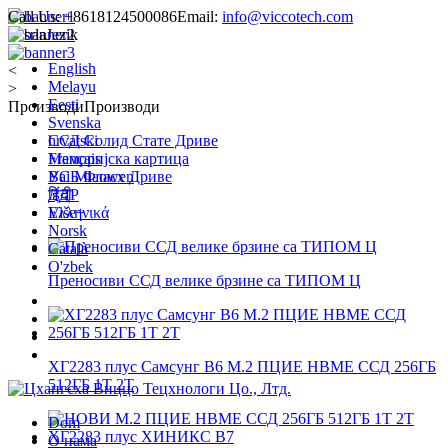
Call Us:
+8618124500086
Email:
info@viccotech.com
Jezik
English
<
Melayu
>
Eesti
Производи
Производи
Svenska
hrvatski
ССД Солид Стате Дриве
Français
Меморијска картица
Bai Miaowen
УСБ Фласх Дриве
हिंदी
ДДР
Ελληνικά
Više+
Norsk
Català
O'zbek
Преносиви ССД велике брзине са ТИПОМ Ц
ХГ2283 плус Самсунг В6 М.2 ПЦИЕ НВМЕ ССД 256ГБ
512ГБ 1Т 2Т
Dom
О нама