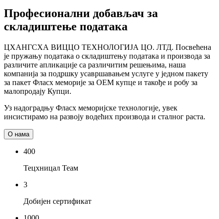
Професионални добављач за
складиштење података
ЦХАНГСХА ВИЦЦО ТЕХНОЛОГИЈА ЦО. ЛТД. Посвећена
је пружању података о складиштењу података и производа за
различите апликације са различитим решењима, наша
компанија за подршку усавршавањем услуге у једном пакету
за пакет Фласх меморије за ОЕМ купце и такође и робу за
малопродају Купци.
Уз надоградњу Фласх меморијске технологије, увек
инсистирамо на развоју водећих производа и сталног раста.
О нама
400
Тецхницал Теам
3
Добијен сертификат
1000