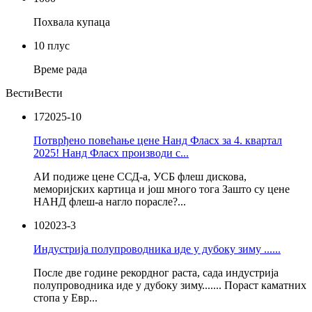
Похвала купаца
10 плус
Време рада
Вести
Вести
17
2025-10
Потврђено повећање цене Нанд Фласх за 4. квартал
2025! Нанд Фласх производи с...
АИ подиже цене ССД-а, УСБ флеш дискова,
меморијских картица и још много тога Зашто су цене
НАНД флеш-а нагло порасле?...
10
2023-3
Индустрија полупроводника иде у дубоку зиму ......
После две године рекордног раста, сада индустрија
полупроводника иде у дубоку зиму....... Пораст каматних
стопа у Евр...